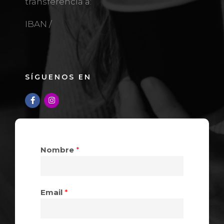
transferencia a:
IBAN /
SÍGUENOS EN
Nombre
*
Email
*